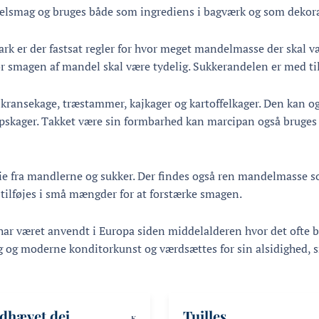
elsmag og bruges både som ingrediens i bagværk og som dekorat
ark er der fastsat regler for hvor meget mandelmasse der skal v
r smagen af mandel skal være tydelig. Sukkerandelen er med til
 kransekage, træstammer, kajkager og kartoffelkager. Den kan og
skager. Takket være sin formbarhed kan marcipan også bruges ti
ie fra mandlerne og sukker. Der findes også ren mandelmasse s
lføjes i små mængder for at forstærke smagen.
ar været anvendt i Europa siden middelalderen hvor det ofte bl
 og moderne konditorkunst og værdsættes for sin alsidighed, 
dhævet dej
Tuilles
K