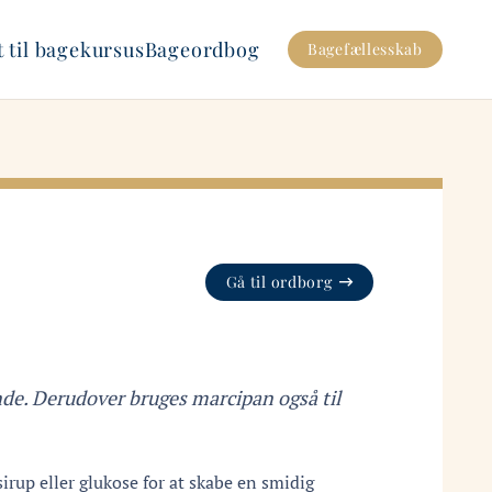
 til bagekursus
Bageordbog
Bagefællesskab
Gå til ordborg
nde. Derudover bruges marcipan også til
up eller glukose for at skabe en smidig