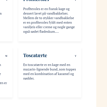
Profiteroles er en fransk kage og
m
dessert lavet på vandbakkelser.
Mellem de to stykker vandbakkelse
er en profiteroles fyldt med enten
vaniljeis eller creme og nogle gange
også sødet flødeskum.…
Toscatærte
W
T
n
En toscatærte er en kage med en
mazarin-lignende bund, som toppes
e
med en kombination af karamel og
nødder.
en er