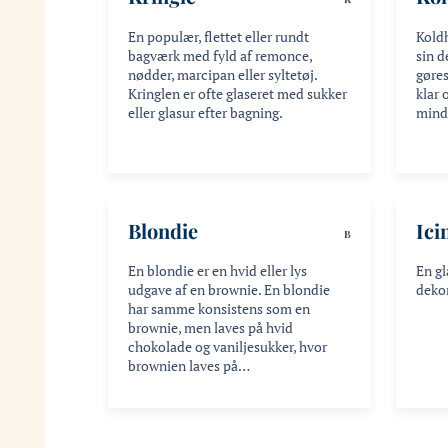
En populær, flettet eller rundt
Kold
bagværk med fyld af remonce,
sin d
nødder, marcipan eller syltetøj.
gøres
Kringlen er ofte glaseret med sukker
klar
eller glasur efter bagning.
mind
Blondie
Ici
B
En blondie er en hvid eller lys
En gl
udgave af en brownie. En blondie
dekor
har samme konsistens som en
brownie, men laves på hvid
chokolade og vaniljesukker, hvor
brownien laves på…