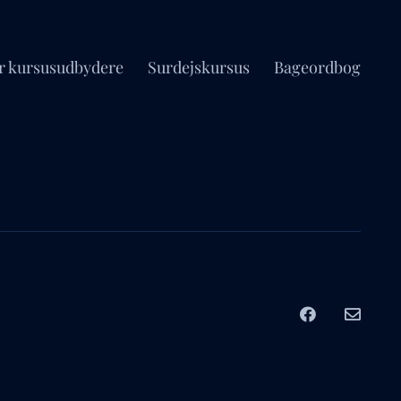
r kursusudbydere
Surdejskursus
Bageordbog