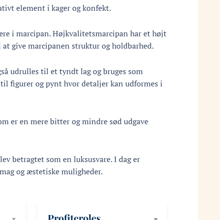
ivt element i kager og konfekt.
ære i marcipan. Højkvalitetsmarcipan har et højt
 at give marcipanen struktur og holdbarhed.
så udrulles til et tyndt lag og bruges som
l figurer og pynt hvor detaljer kan udformes i
om er en mere bitter og mindre sød udgave
ev betragtet som en luksusvare. I dag er
smag og æstetiske muligheder.
Profiteroles
T
P