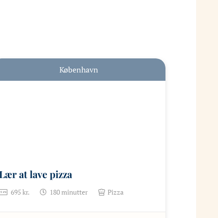
København
Lær at lave pizza
695
kr.
180
minutter
Pizza