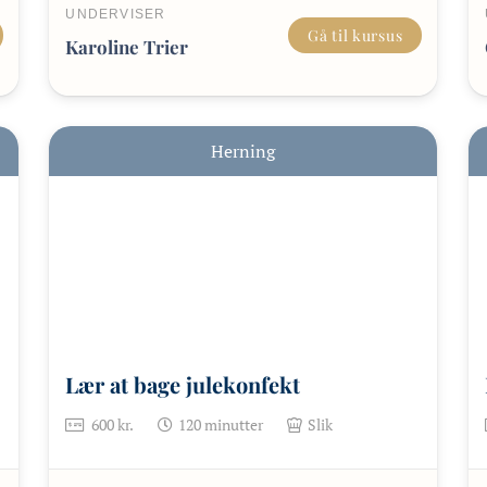
UNDERVISER
Gå til kursus
Karoline Trier
Herning
Lær at bage julekonfekt
600
kr.
120
minutter
Slik