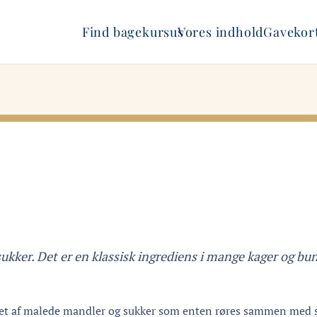
Find bagekursus
Vores indhold
Gavekort
ukker. Det er en klassisk ingrediens i mange kager og bu
et af malede mandler og sukker som enten røres sammen med sir