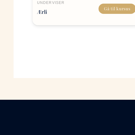
UNDERVISER
Gå til kursus
Ærli