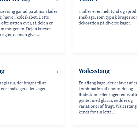
hævning går ud på at man lader
Tuilles er en helt tynd og sprød
ej hæve i køleskabet. Dette
småkage, som typisk bruges so
 ofte natten over, så dejen er
dekoration på diverse kager.
 om morgenen. Dejen kræver
re gær, da man giver…
ng
Walesstang
I
at glasur, der bruges til at
En aflang kage, der er lavet af e
ere småkager eller kager.
kombination af choux-dej og
flødeskum eller kagecreme, oft
pyntet med glasur, nødder og
variationer af frugt. Walesstang
kendt for sin lette…