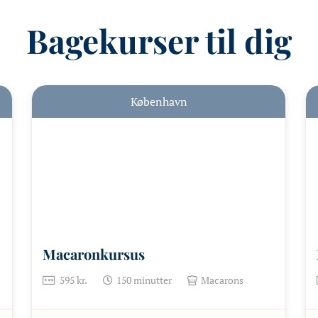
Bagekurser til dig
København
Macaronkursus
595
kr.
150
minutter
Macarons