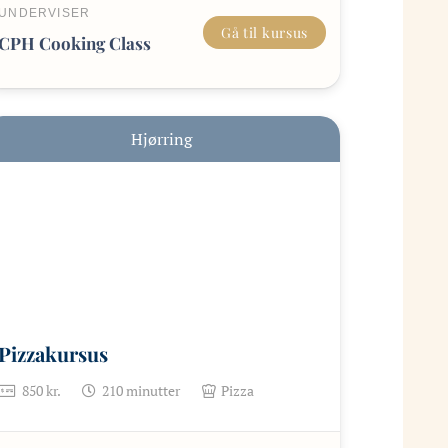
UNDERVISER
Gå til kursus
CPH Cooking Class
Hjørring
Pizzakursus
850
kr.
210
minutter
Pizza