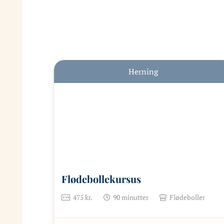
Herning
Flødebollekursus
475
kr.
90
minutter
Flødeboller