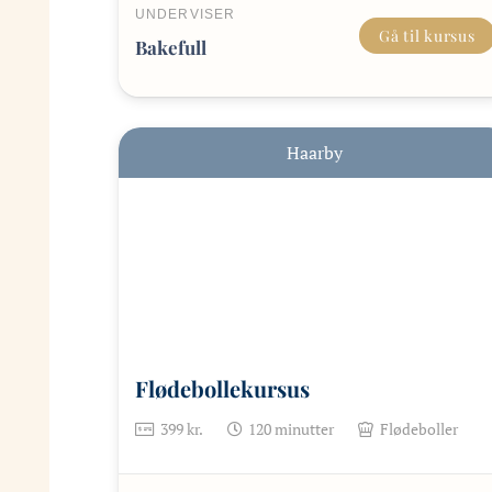
UNDERVISER
Gå til kursus
Bakefull
Haarby
Flødebollekursus
399
kr.
120
minutter
Flødeboller