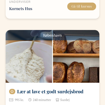
UNDERVISER
Gå til kursus
Kornets Hus
København
Lær at lave et godt surdejsbrød
995
kr.
240
minutter
Surdej