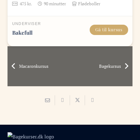
475
kr.
90
minutter
Flødeboller
UNDERVISER
Gå til kursus
Bakefull
Macaronkursus
Bagekursus