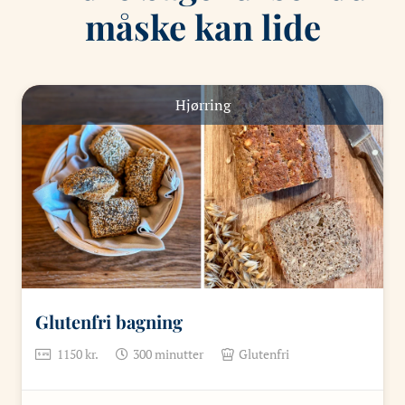
måske kan lide
Hjørring
Glutenfri bagning
1150
kr.
300
minutter
Glutenfri