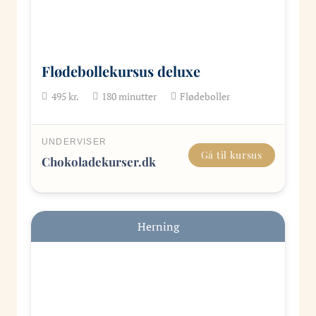
Flødebollekursus deluxe
495
kr.
180
minutter
Flødeboller
UNDERVISER
Gå til kursus
Chokoladekurser.dk
Herning