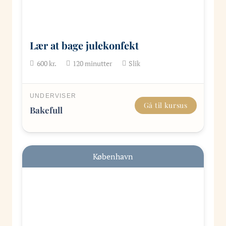
Lær at bage julekonfekt
600
kr.
120
minutter
Slik
UNDERVISER
Gå til kursus
Bakefull
København