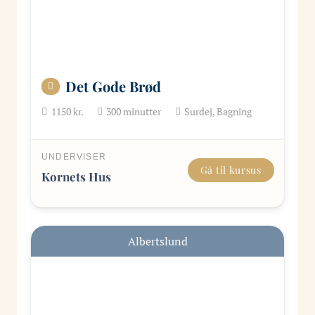
Det Gode Brød
1150
kr.
300
minutter
Surdej, Bagning
UNDERVISER
Gå til kursus
Kornets Hus
Albertslund