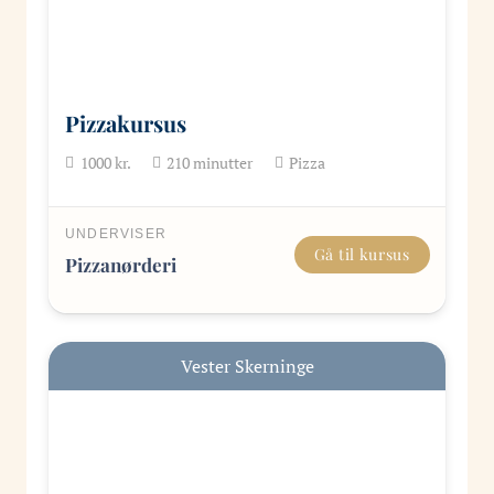
Pizzakursus
1000
kr.
210
minutter
Pizza
UNDERVISER
Gå til kursus
Pizzanørderi
Vester Skerninge