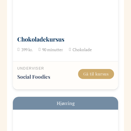
Chokoladekursus
399
kr.
90
minutter
Chokolade
UNDERVISER
Gå til kursus
Social Foodies
Hjørring