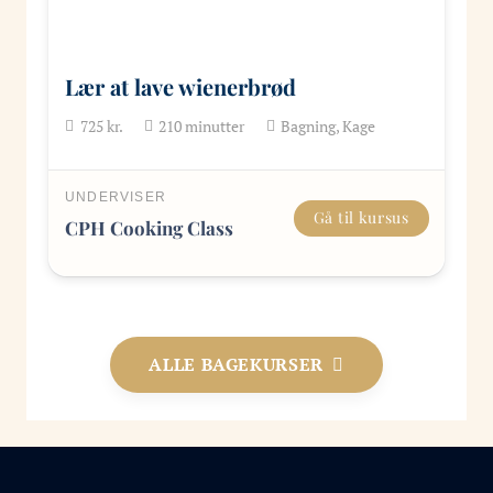
Lær at lave wienerbrød
725
kr.
210
minutter
Bagning, Kage
UNDERVISER
Gå til kursus
CPH Cooking Class
ALLE BAGEKURSER