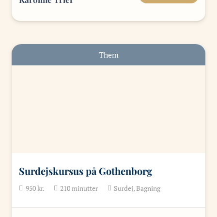
Them
Surdejskursus på Gothenborg
950
kr.
210
minutter
Surdej, Bagning