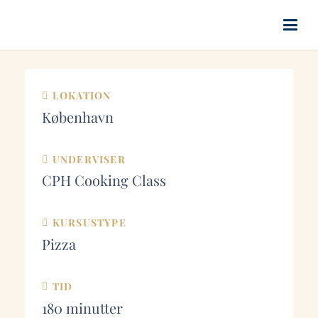
LOKATION
København
UNDERVISER
CPH Cooking Class
KURSUSTYPE
Pizza
TID
180
minutter