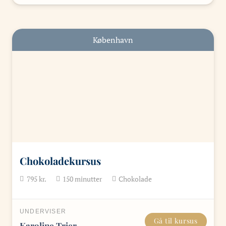
København
Chokoladekursus
795
kr.
150
minutter
Chokolade
UNDERVISER
Gå til kursus
Karoline Trier