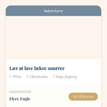
København
Lær at lave lækre snurrer
995
kr.
240
minutter
Kage, Bagning
UNDERVISER
Gå til kursus
Flere Fugle