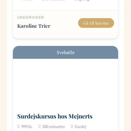
UNDERVISER
Gå til kursus
Karoline Trier
Svebølle
Surdejskursus hos Mejnerts
999
kr.
300
minutter
Surdej