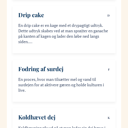
Drip cake
D
En drip cake er en kage med et drypagtigt udtryk.
Dette udtryk skabes ved at man sprøjter en ganache
på kanten af kagen og lader den løbe ned langs
siden.…
Fodring af surdej
F
En proces, hvor man tilsætter mel og vand til
surdejen for at aktivere gæren og holde kulturen i
live.
Koldhævet dej
K
Koldhævning går ud på at man lader sin dej hæve i