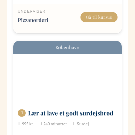
UNDERVISER
Gå til kursus
Pizzanørderi
København
Lær at lave et godt surdejsbrød
995
kr.
240
minutter
Surdej