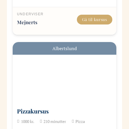
UNDERVISER
Gå til kursus
Mejnerts
Albertslund
Pizzakursus
1000
kr.
210
minutter
Pizza