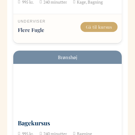
995
kr.
240
minutter
Kage, Bagning
UNDERVISER
Gå til kursus
Flere Fugle
Brønshøj
Bagekursus
995
kr.
240
minutter
Bagning