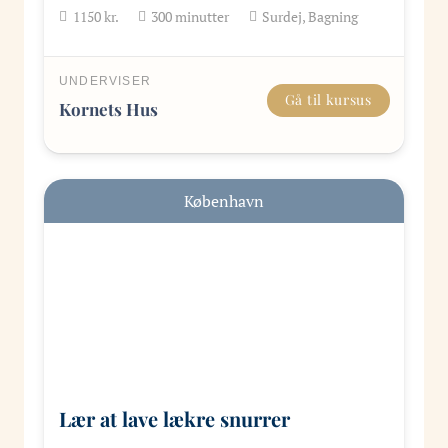
1150
kr.
300
minutter
Surdej, Bagning
UNDERVISER
Gå til kursus
Kornets Hus
København
Lær at lave lækre snurrer