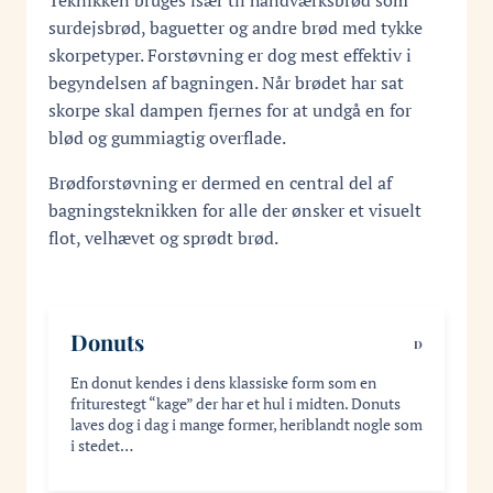
Teknikken bruges især til håndværksbrød som
surdejsbrød, baguetter og andre brød med tykke
skorpetyper. Forstøvning er dog mest effektiv i
begyndelsen af bagningen. Når brødet har sat
skorpe skal dampen fjernes for at undgå en for
blød og gummiagtig overflade.
Brødforstøvning er dermed en central del af
bagningsteknikken for alle der ønsker et visuelt
flot, velhævet og sprødt brød.
Donuts
D
En donut kendes i dens klassiske form som en
friturestegt “kage” der har et hul i midten. Donuts
laves dog i dag i mange former, heriblandt nogle som
i stedet…