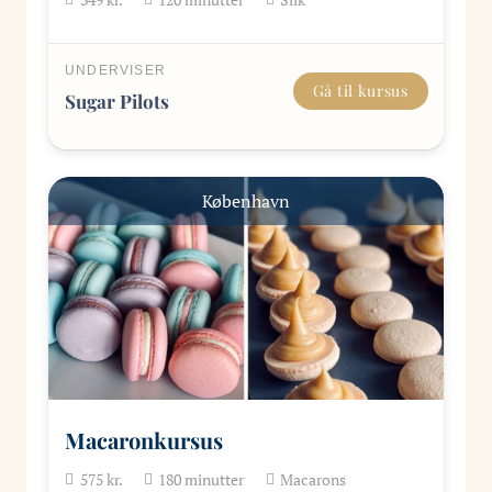
UNDERVISER
Gå til kursus
Sugar Pilots
København
Macaronkursus
575
kr.
180
minutter
Macarons