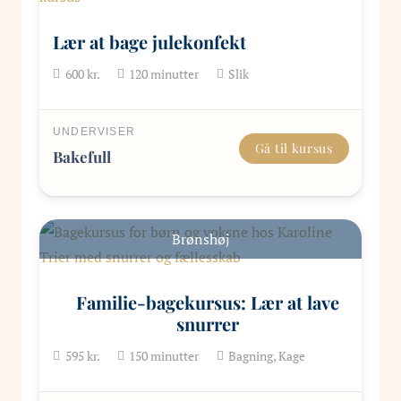
Lær at bage julekonfekt
600
kr.
120
minutter
Slik
UNDERVISER
Gå til kursus
Bakefull
Brønshøj
Familie-bagekursus: Lær at lave
snurrer
595
kr.
150
minutter
Bagning, Kage