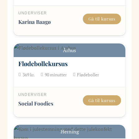
UNDERVISER
Gå til kursus
Karina Baagø
Århus
Flødebollekursus
369
kr.
90
minutter
Flødeboller
UNDERVISER
Gå til kursus
Social Foodies
Herning