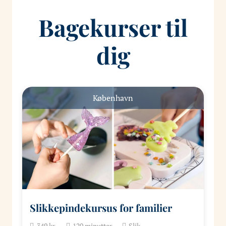
Bagekurser til
dig
København
Slikkepindekursus for familier
349
kr.
120
minutter
Slik