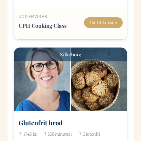
UNDERVISER
Gå til kursus
CPH Cooking Class
Silkeborg
Glutenfrit brød
1745
kr.
330
minutter
Glutenfri