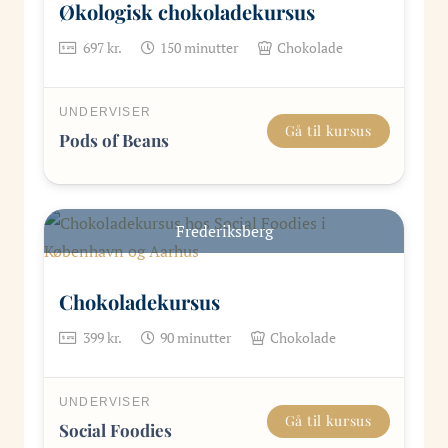
Økologisk chokoladekursus
697
kr.
150
minutter
Chokolade
UNDERVISER
Gå til kursus
Pods of Beans
Frederiksberg
Chokoladekursus
399
kr.
90
minutter
Chokolade
UNDERVISER
Gå til kursus
Social Foodies