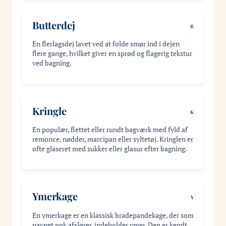
Butterdej
B
En flerlagsdej lavet ved at folde smør ind i dejen
flere gange, hvilket giver en sprød og flagerig tekstur
ved bagning.
Kringle
K
En populær, flettet eller rundt bagværk med fyld af
remonce, nødder, marcipan eller syltetøj. Kringlen er
ofte glaseret med sukker eller glasur efter bagning.
Ymerkage
Y
En ymerkage er en klassisk bradepandekage, der som
navnet nok afslører, indeholder ymer. Den er kendt