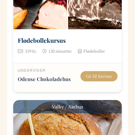
Flødebollekursus
359
kr.
120
minutter
Flødeboller
UNDERVISER
Gå til kursus
Odense Chokoladehus
Valby / Aarhus