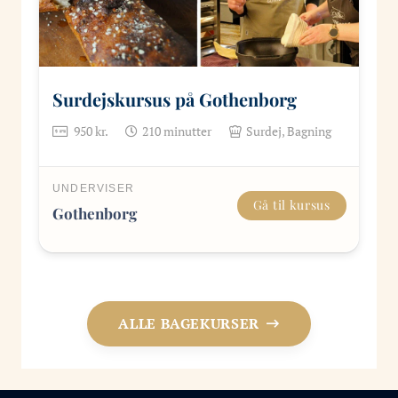
Surdejskursus på Gothenborg
950
kr.
210
minutter
Surdej, Bagning
UNDERVISER
Gå til kursus
Gothenborg
ALLE BAGEKURSER