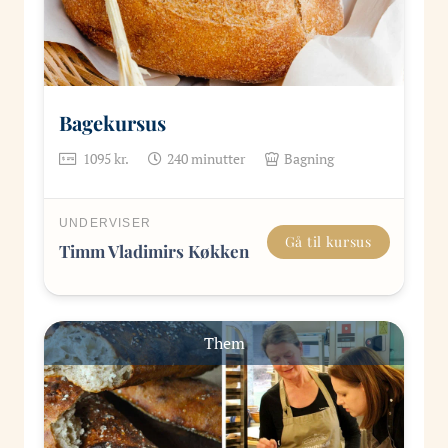
Bagekursus
1095
kr.
240
minutter
Bagning
UNDERVISER
Gå til kursus
Timm Vladimirs Køkken
Them