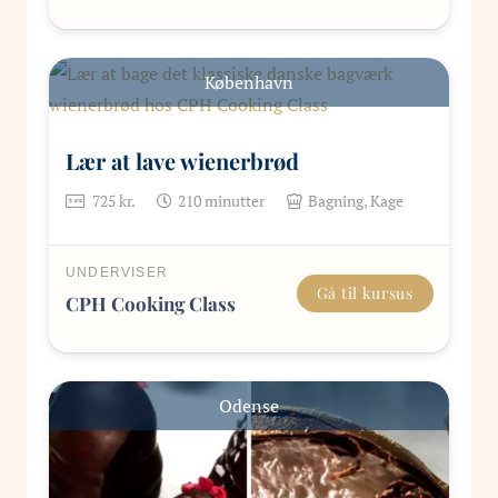
København
Lær at lave wienerbrød
725
kr.
210
minutter
Bagning, Kage
UNDERVISER
Gå til kursus
CPH Cooking Class
Odense