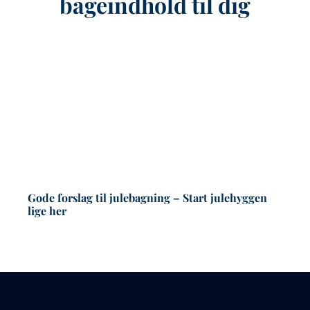
bageindhold til dig
Gode forslag til julebagning – Start julehyggen
Bl
lige her
r