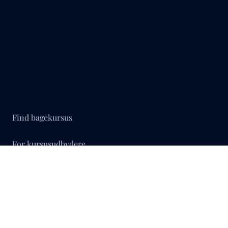
Find bagekursus
For kursusudbydere
Surdejskursus
Bageordbog