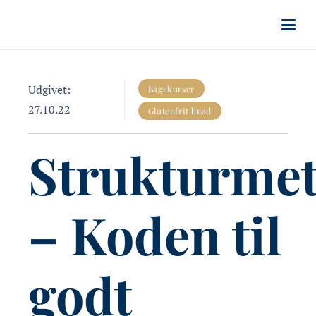
Udgivet:
Bagekurser
27.10.22
Glutenfrit brød
Strukturme
– Koden til
godt