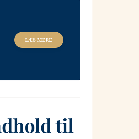
LÆS MERE
hold til