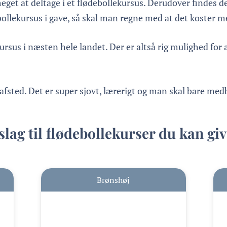
eget at deltage i et flødebollekursus. Derudover findes der
ebollekursus i gave, så skal man regne med at det koster 
us i næsten hele landet. Der er altså rig mulighed for a
fsted. Det er super sjovt, lærerigt og man skal bare med
slag til flødebollekurser du kan giv
Brønshøj