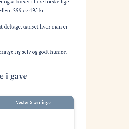
 også kurser i flere forskellige
mellem 299 og 495 kr.
t deltage, uanset hvor man er
bringe sig selv og godt humør.
e i gave
Vester Skerninge