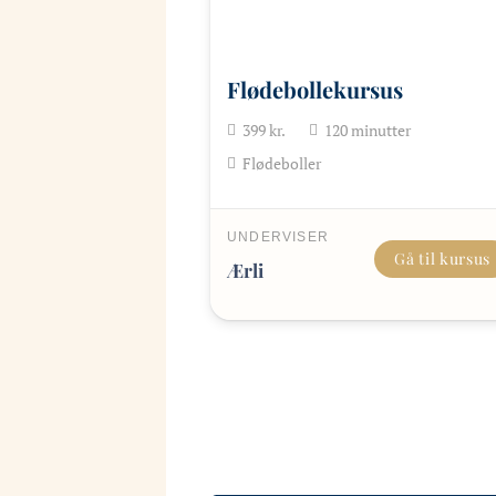
Flødebollekursus
399
kr.
120
minutter
Flødeboller
UNDERVISER
Gå til kursus
Ærli