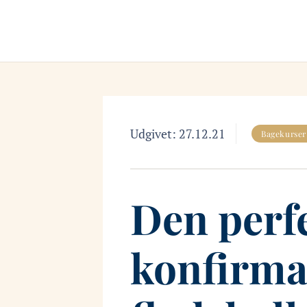
Udgivet:
27.12.21
Bagekurser
Den perfe
konfirm