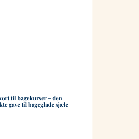
ort til bagekurser – den
Leder du efter et b
kte gave til bageglade sjæle
eller juni? Få overb
mulighederne her!