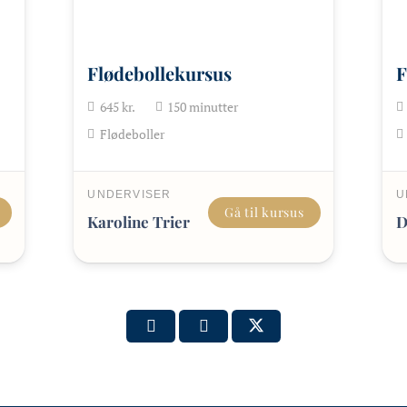
Flødebollekursus
F
645
kr.
150
minutter
Flødeboller
UNDERVISER
U
Gå til kursus
Karoline Trier
D