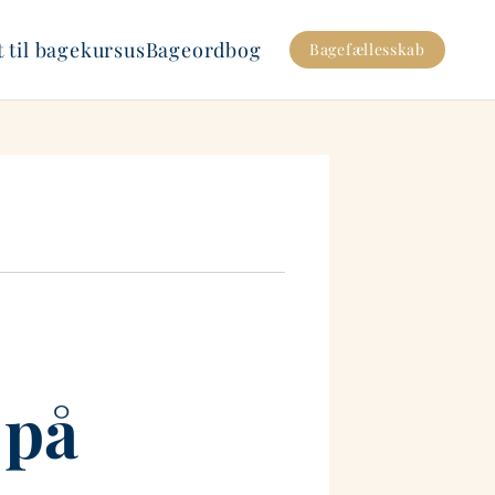
 til bagekursus
Bageordbog
Bagefællesskab
 på