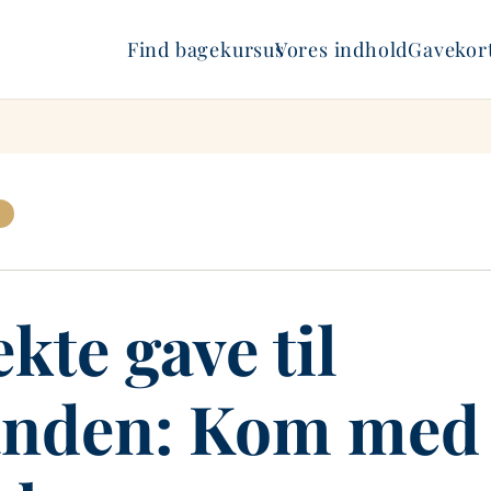
Find bagekursus
Vores indhold
Gavekort
kte gave til
anden: Kom med