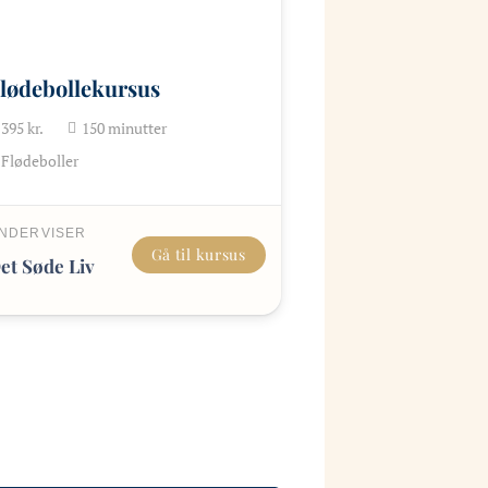
lødebollekursus
395
kr.
150
minutter
Flødeboller
NDERVISER
Gå til kursus
et Søde Liv