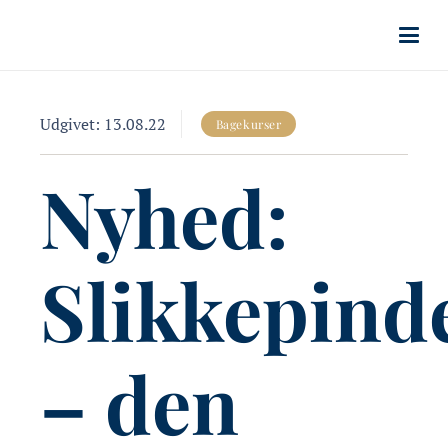
Udgivet:
13.08.22
Bagekurser
Nyhed:
Slikkepind
– den