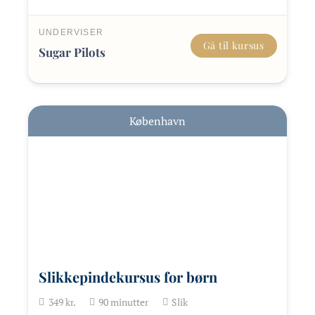
UNDERVISER
Gå til kursus
Sugar Pilots
København
Slikkepindekursus for børn
349
kr.
90
minutter
Slik