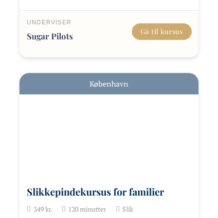
UNDERVISER
Gå til kursus
Sugar Pilots
København
Slikkepindekursus for familier
349
kr.
120
minutter
Slik