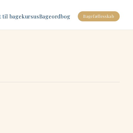
 til bagekursus
Bageordbog
Bagefællesskab