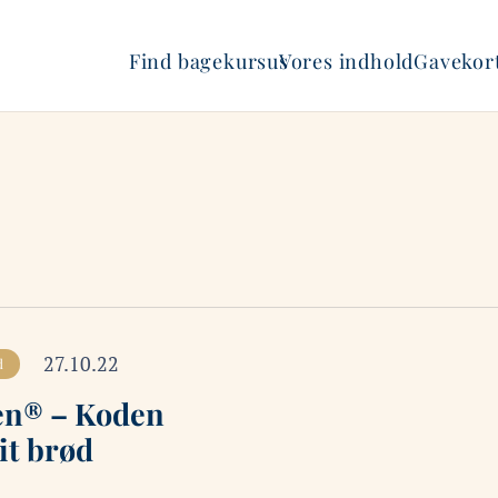
Find bagekursus
Vores indhold
Gavekort
27.10.22
d
en® – Koden
rit brød