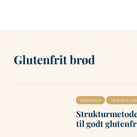
Glutenfrit brød
Bagekurser
Glutenfrit brø
Strukturmetod
til godt glutenf