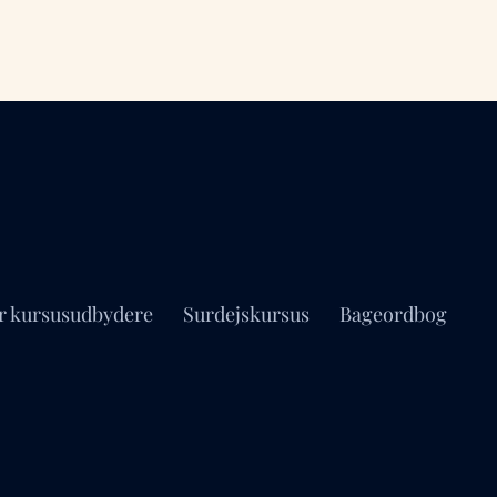
r kursusudbydere
Surdejskursus
Bageordbog