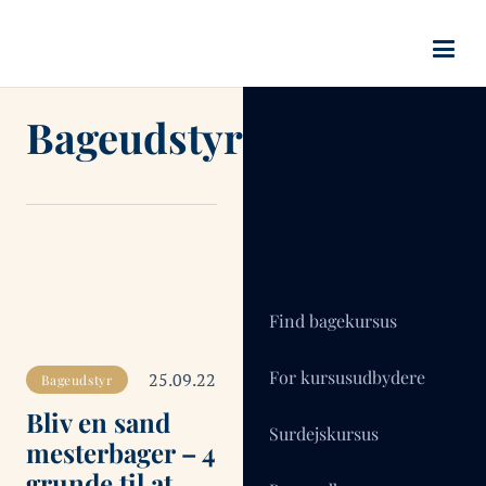
Bageudstyr
Find bagekursus
For kursusudbydere
25.09.22
Bageudstyr
Bliv en sand
Surdejskursus
mesterbager – 4
grunde til at