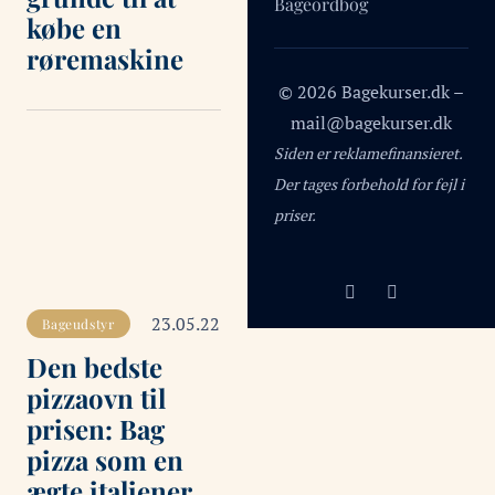
Bageordbog
købe en
røremaskine
© 2026 Bagekurser.dk –
mail@bagekurser.dk
Siden er reklamefinansieret.
Der tages forbehold for fejl i
priser.
23.05.22
Bageudstyr
Den bedste
pizzaovn til
prisen: Bag
pizza som en
ægte italiener