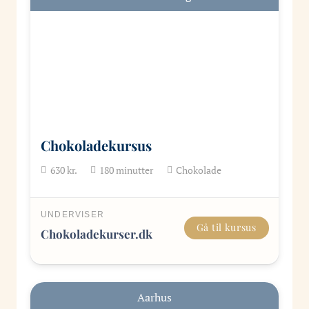
Chokoladekursus
630
kr.
180
minutter
Chokolade
UNDERVISER
Gå til kursus
Chokoladekurser.dk
Aarhus