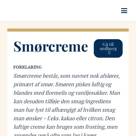
Smørcreme
Gå til
ordborg
FORKLARING
Smørcreme består, som navnet nok afslører,
primært af smør. Smøren piskes luftig og
blandes med flormelis og vaniljesukker. Man
kan desuden tilføje den smag/ingrediens
man har lyst til afhængigt af hvilken smag
man ønsker – f.eks. kakao eller citron. Den
luftige creme kan bruges som frosting, men
anvendes også ofte som lag i kager.