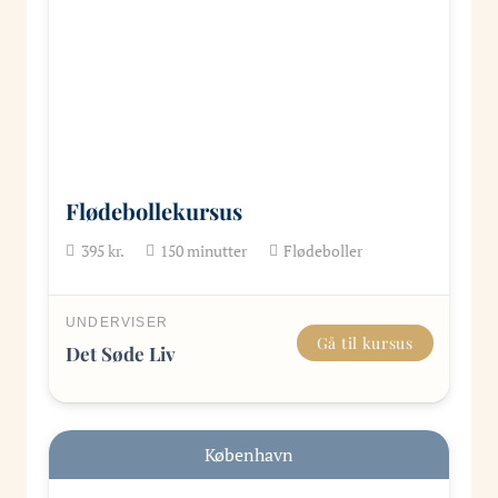
Flødebollekursus
395
kr.
150
minutter
Flødeboller
UNDERVISER
Gå til kursus
Det Søde Liv
København