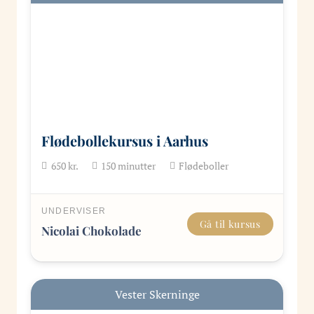
Flødebollekursus i Aarhus
650
kr.
150
minutter
Flødeboller
UNDERVISER
Gå til kursus
Nicolai Chokolade
Vester Skerninge