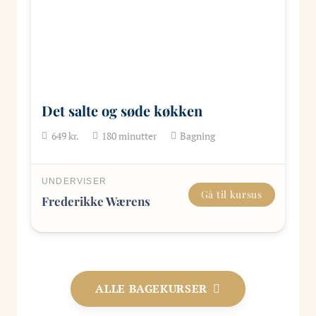
Det salte og søde køkken
649
kr.
180
minutter
Bagning
UNDERVISER
Gå til kursus
Frederikke Wærens
ALLE BAGEKURSER