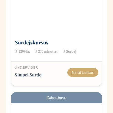
Surdejskursus
1299
kr.
270
minutter
Surdej
UNDERVISER
Gå til kursus
Simpel Surdej
København