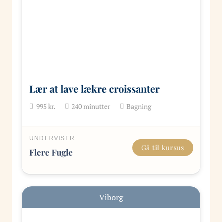
Lær at lave lækre croissanter
995
kr.
240
minutter
Bagning
UNDERVISER
Gå til kursus
Flere Fugle
Viborg