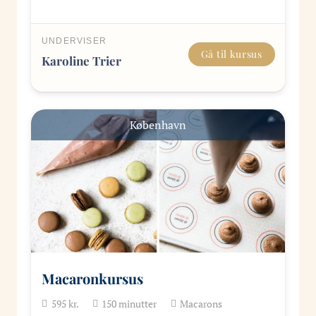
UNDERVISER
Gå til kursus
Karoline Trier
København
Macaronkursus
595
kr.
150
minutter
Macarons