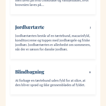
men laves på hvid chokolade og vaniljesukker, hvor
brownien laves på…
Jordbærtærte
J
Jordbærtærten består af en tærtebund, mazarinfyld,
konditorcreme og toppes med jordbærgele og friske
jordbær. Jordbærtærten er allerbedst om sommeren,
når der er sæson for danske jordbær.
Blindbagning
B
At forbage en tærtebund uden fyld for at sikre, at
den bliver sprød og ikke gennemblødes af fyldet.