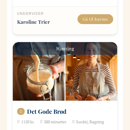
UNDERVISER
Gå til kursus
Karoline Trier
Hjørring
Det Gode Brød
1150
kr.
300
minutter
Surdej, Bagning