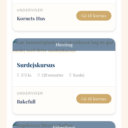
UNDERVISER
Gå til kursus
Kornets Hus
Herning
Surdejskursus
575
kr.
120
minutter
Surdej
UNDERVISER
Gå til kursus
Bakefull
København