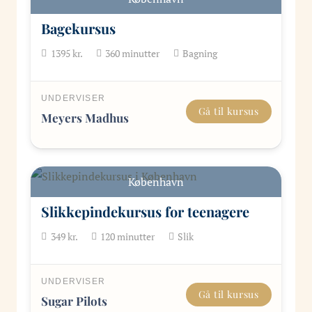
Bagekursus
1395
kr.
360
minutter
Bagning
UNDERVISER
Gå til kursus
Meyers Madhus
København
Slikkepindekursus for teenagere
349
kr.
120
minutter
Slik
UNDERVISER
Gå til kursus
Sugar Pilots