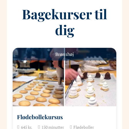
Bagekurser til
dig
Brønshøj
Flødebollekursus
645
kr.
150
minutter
Flødeboller