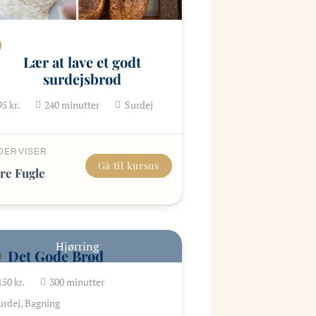
Lær at lave et godt
surdejsbrød
95
kr.
240
minutter
Surdej
DERVISER
Gå til kursus
re Fugle
Hjørring
Det Gode Brød
150
kr.
300
minutter
urdej, Bagning