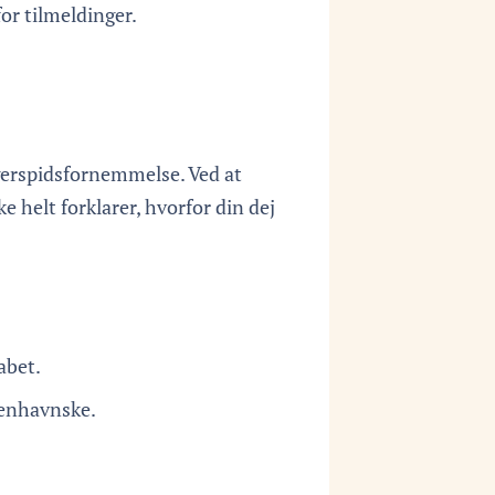
for tilmeldinger.
gerspidsfornemmelse. Ved at
e helt forklarer, hvorfor din dej
abet.
benhavnske.