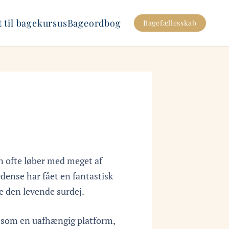
 til bagekursus
Bageordbog
Bagefællesskab
n ofte løber med meget af
ense har fået en fantastisk
e den levende surdej.
 som en uafhængig platform,