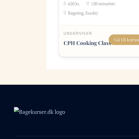
620
kr.
120
minutter
Bagning, Surdej
UNDERVISER
Gå til kurs
CPH Cooking Class