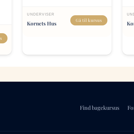
UNDERVISER
UN
Gå til kursus
Kornets Hus
Ko
us
Find bagekursus
Fo