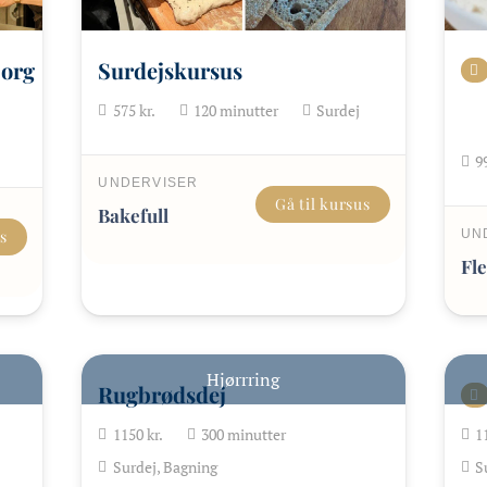
borg
Surdejskursus
575
kr.
120
minutter
Surdej
9
UNDERVISER
Gå til kursus
Bakefull
us
UN
Fle
Hjørrring
Rugbrødsdej
1150
kr.
300
minutter
1
Surdej, Bagning
S