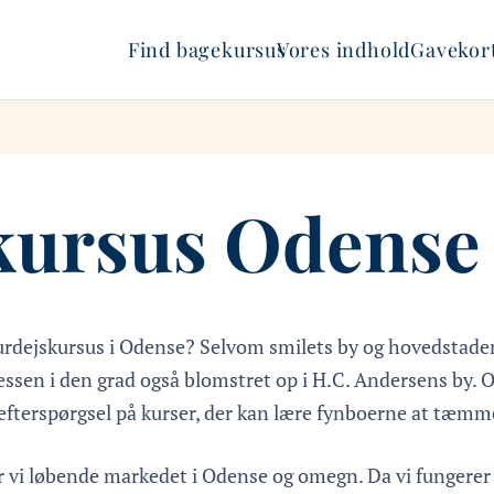
Find bagekursus
Vores indhold
Gavekort
kursus Odense
 surdejskursus i Odense? Selvom smilets by og hovedstade
en i den grad også blomstret op i H.C. Andersens by. Od
 efterspørgsel på kurser, der kan lære fynboerne at tæmm
 vi løbende markedet i Odense og omegn. Da vi fungerer