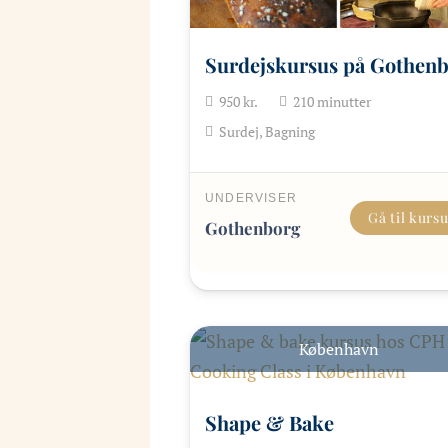
Surdejskursus på Gothen
950
kr.
210
minutter
Surdej, Bagning
UNDERVISER
Gå til kurs
Gothenborg
København
Shape & Bake