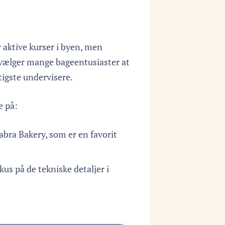
r aktive kurser i byen, men
e, vælger mange bageentusiaster at
tigste undervisere.
e på:
abra Bakery, som er en favorit
us på de tekniske detaljer i