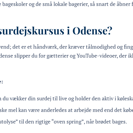
e bageskoler og de små lokale bagerier, så snart de åbner 
 surdejskursus i Odense?
trend; det er et håndværk, der kræver tålmodighed og fin
Odense slipper du for gætterier og YouTube-videoer, der ikk
e:
du vækker din surdej til live og holder den aktiv i kølesk
ske mel kan være anderledes at arbejde med end det kø
utolyse” til den rigtige “oven spring”, når brødet bages.