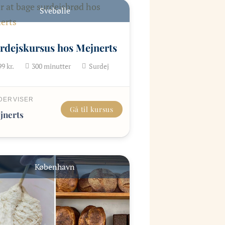
Svebølle
rdejskursus hos Mejnerts
99
kr.
300
minutter
Surdej
DERVISER
Gå til kursus
jnerts
København