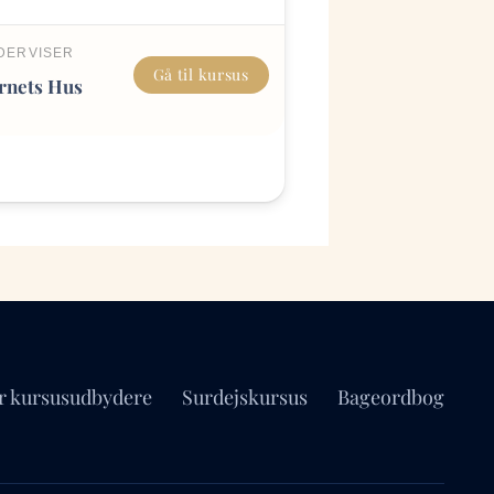
DERVISER
Gå til kursus
rnets Hus
r kursusudbydere
Surdejskursus
Bageordbog