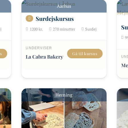
Aarhus
Surdejskursus
Su
j
1200
kr.
270
minutter
Surdej
9
UNDERVISER
us
Gå til kursus
La Cabra Bakery
UN
Me
Herning