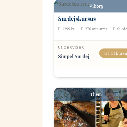
Viborg
Surdejskursus
1299
kr.
270
minutter
Surde
UNDERVISER
Gå til kurs
Simpel Surdej
Them