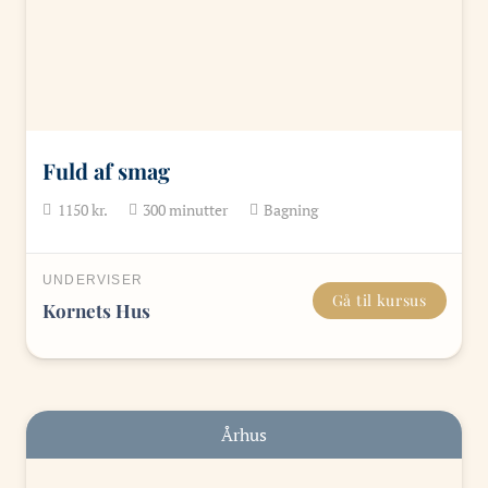
Fuld af smag
1150
kr.
300
minutter
Bagning
UNDERVISER
Gå til kursus
Kornets Hus
Århus