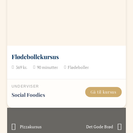
Flødebollekursus
369
kr.
90
minutter
Flødeboller
UNDERVISER
Gå til kursus
Social Foodies
Pizzakursus
Det Gode Brød