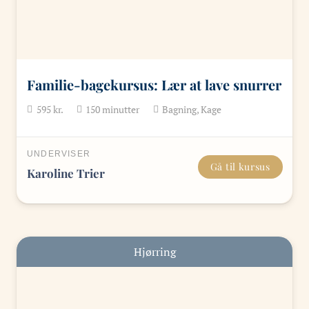
Familie-bagekursus: Lær at lave snurrer
595
kr.
150
minutter
Bagning, Kage
UNDERVISER
Gå til kursus
Karoline Trier
Hjørring