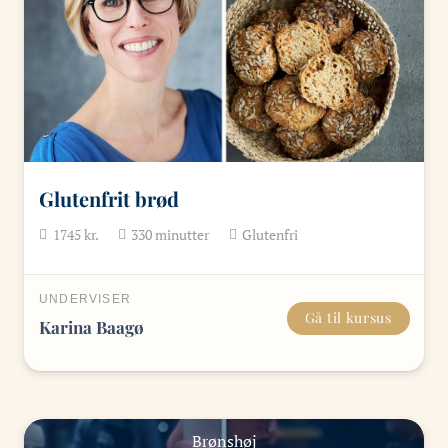
Glutenfrit brød
1745
kr.
330
minutter
Glutenfri
UNDERVISER
Gå til kursus
Karina Baagø
Brønshøj