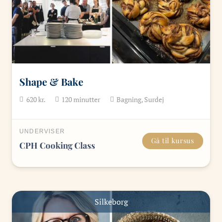
Shape & Bake
620
kr.
120
minutter
Bagning, Surdej
UNDERVISER
Gå til kursus
CPH Cooking Class
Silkeborg