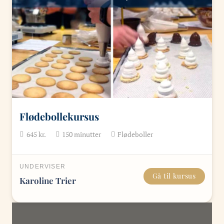
Flødebollekursus
645
kr.
150
minutter
Flødeboller
UNDERVISER
Gå til kursus
Karoline Trier