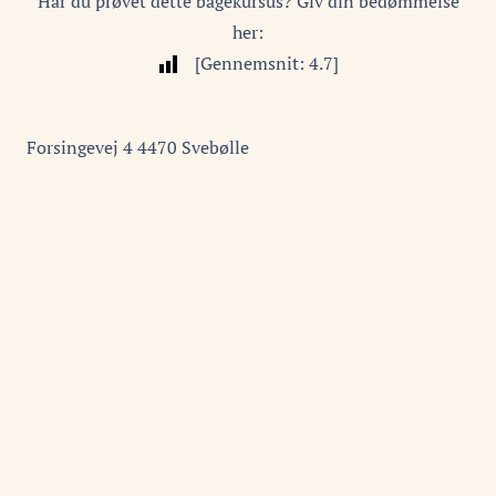
Har du prøvet dette bagekursus? Giv din bedømmelse
her:
[Gennemsnit:
4.7
]
Forsingevej
4
4470
Svebølle