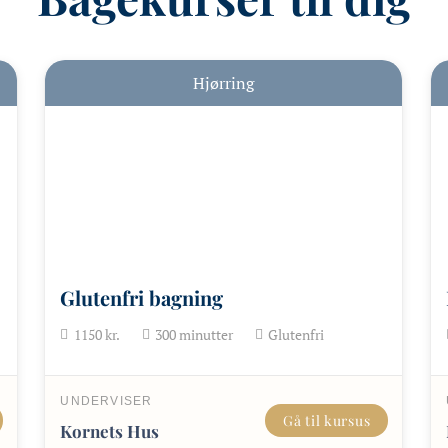
Hjørring
Glutenfri bagning
1150
kr.
300
minutter
Glutenfri
UNDERVISER
Gå til kursus
Kornets Hus