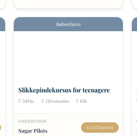
København
Slikkepindekursus for teenagere
349
kr.
120
minutter
Slik
UNDERVISER
Gå til kursus
Sugar Pilots