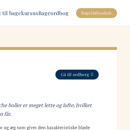
 til bagekursus
Bageordbog
Bagefællesskab
Gå til ordborg
 boller er meget lette og lufte, hvilket
n får.
r og æg som giver den karakteristiske bløde