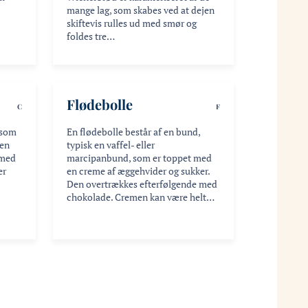
mange lag, som skabes ved at dejen
skiftevis rulles ud med smør og
foldes tre…
Flødebolle
C
F
 som
En flødebolle består af en bund,
 en
typisk en vaffel- eller
 med
marcipanbund, som er toppet med
er
en creme af æggehvider og sukker.
Den overtrækkes efterfølgende med
chokolade. Cremen kan være helt…