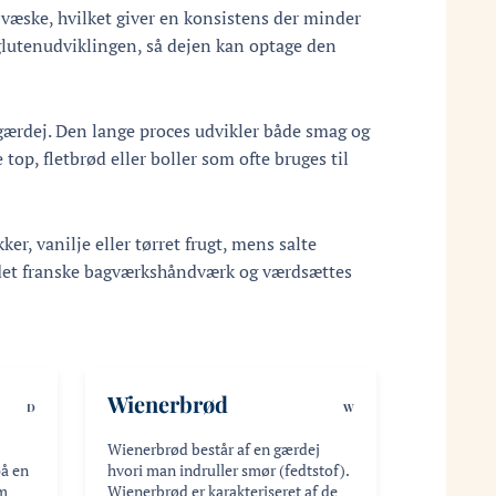
 væske, hvilket giver en konsistens der minder
 glutenudviklingen, så dejen kan optage den
 gærdej. Den lange proces udvikler både smag og
top, fletbrød eller boller som ofte bruges til
er, vanilje eller tørret frugt, mens salte
f det franske bagværkshåndværk og værdsættes
Wienerbrød
D
W
Wienerbrød består af en gærdej
på en
hvori man indruller smør (fedtstof).
om
Wienerbrød er karakteriseret af de