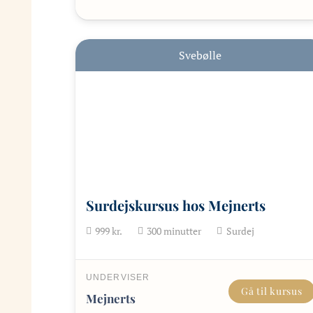
Svebølle
Surdejskursus hos Mejnerts
999
kr.
300
minutter
Surdej
UNDERVISER
Gå til kursus
Mejnerts