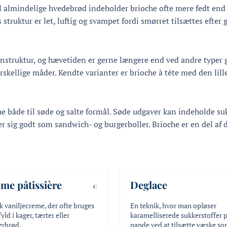
til almindelige hvedebrød indeholder brioche ofte mere fedt end
truktur er let, luftig og svampet fordi smørret tilsættes efter
enstruktur, og hævetiden er gerne længere end ved andre typer
kellige måder. Kendte varianter er brioche à tête med den lille 
e både til søde og salte formål. Søde udgaver kan indeholde sukk
er sig godt som sandwich- og burgerboller. Brioche er en del a
me pâtissière
Deglace
C
k vaniljecreme, der ofte bruges
En teknik, hvor man opløser
yld i kager, tærter eller
karamelliserede sukkerstoffer 
erbrød.
pande ved at tilsætte væske s