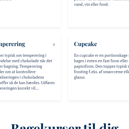
vand, vin eller fond.
mperering
Cupcake
T
ler typisk om temperering i
En cupcake er en portionskage
indelse med chokolade når det
bages i enten en fast form eller
er bagning. Temperering
papirsform. Den toppes typisk
er om at kontrollere
frosting f.eks. af smørcreme ell
aliseringen i chokoladens
glasur.
offer så de kan hærdes. Udføres
ereringen korrekt vil…
Bagekurser til dig