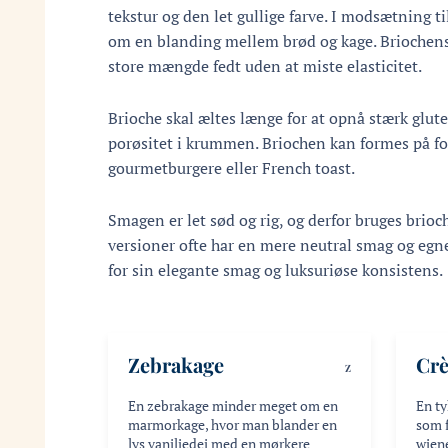
tekstur og den let gullige farve. I modsætning 
om en blanding mellem brød og kage. Briochens s
store mængde fedt uden at miste elasticitet.
Brioche skal æltes længe for at opnå stærk glut
porøsitet i krummen. Briochen kan formes på fors
gourmetburgere eller French toast.
Smagen er let sød og rig, og derfor bruges brioch
versioner ofte har en mere neutral smag og egn
for sin elegante smag og luksuriøse konsistens.
Zebrakage
Crè
Z
En zebrakage minder meget om en
En ty
marmorkage, hvor man blander en
som f
lys vaniljedej med en mørkere
wien