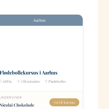
Aarhus
Flødebollekursus i Aarhus
650
kr.
150
minutter
Flødeboller
UNDERVISER
Gå til kursus
Nicolai Chokolade