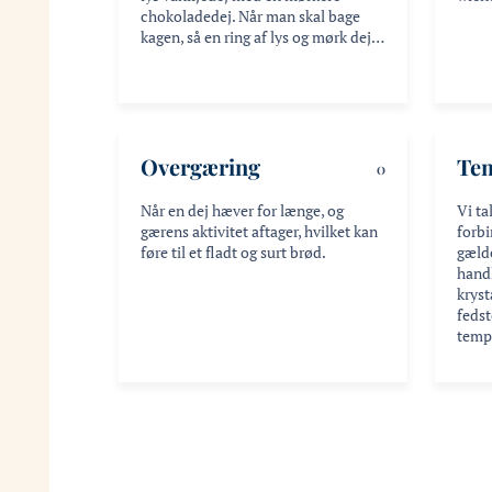
chokoladedej. Når man skal bage
kagen, så en ring af lys og mørk dej…
Overgæring
Te
O
Når en dej hæver for længe, og
Vi ta
gærens aktivitet aftager, hvilket kan
forb
føre til et fladt og surt brød.
gæld
handl
kryst
fedst
temp