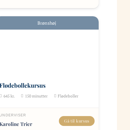
Brønshøj
Flødebollekursus
645
kr.
150
minutter
Flødeboller
UNDERVISER
Gå til kursus
Karoline Trier