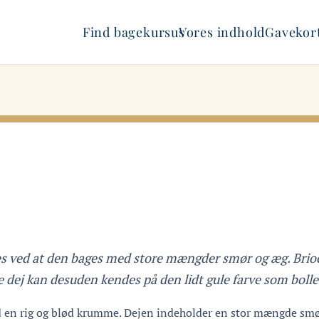
Find bagekursus
Vores indhold
Gavekort
s ved at den bages med store mængder smør og æg. Brioche
he dej kan desuden kendes på den lidt gule farve som bolle
d en rig og blød krumme. Dejen indeholder en stor mængde smø