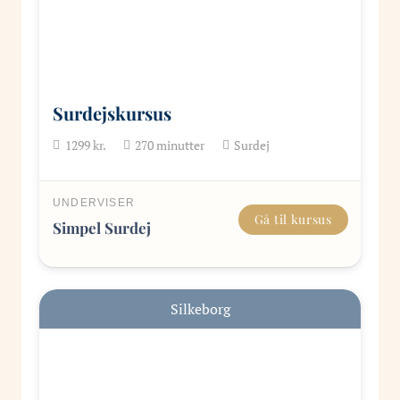
Surdejskursus
1299
kr.
270
minutter
Surdej
UNDERVISER
Gå til kursus
Simpel Surdej
Silkeborg