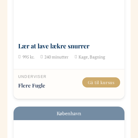
Lær at lave lækre snurrer
995
kr.
240
minutter
Kage, Bagning
UNDERVISER
Gå til kursus
Flere Fugle
København