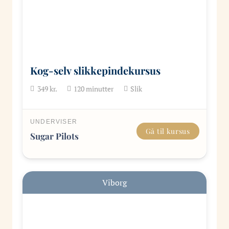
Kog-selv slikkepindekursus
349
kr.
120
minutter
Slik
UNDERVISER
Gå til kursus
Sugar Pilots
Viborg