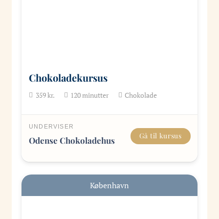
Chokoladekursus
359
kr.
120
minutter
Chokolade
UNDERVISER
Gå til kursus
Odense Chokoladehus
København