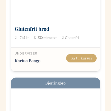
Glutenfrit brød
1745
kr.
330
minutter
Glutenfri
UNDERVISER
Gå til kursus
Karina Baagø
Bjerringbro